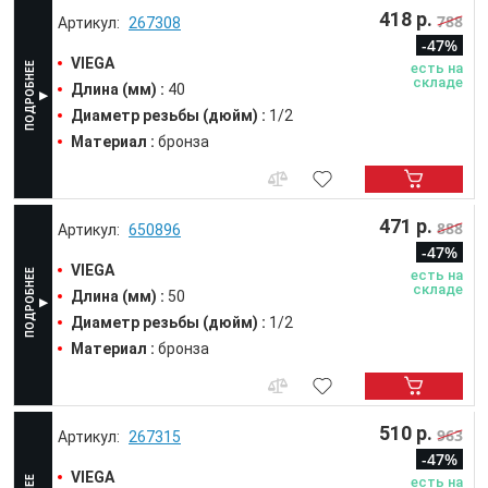
418 р.
788
267308
-47%
VIEGA
есть на
складе
Длина (мм) :
40
Диаметр резьбы (дюйм) :
1/2
Материал :
бронза
471 р.
888
650896
-47%
VIEGA
есть на
складе
Длина (мм) :
50
Диаметр резьбы (дюйм) :
1/2
Материал :
бронза
510 р.
963
267315
-47%
VIEGA
есть на