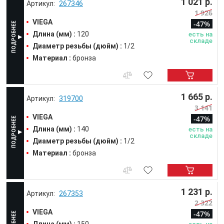
1 021 р.
267346
1 926
VIEGA
-47%
Длина (мм) :
120
есть на
складе
Диаметр резьбы (дюйм) :
1/2
Материал :
бронза
1 665 р.
319700
3 141
VIEGA
-47%
Длина (мм) :
140
есть на
складе
Диаметр резьбы (дюйм) :
1/2
Материал :
бронза
1 231 р.
267353
2 322
VIEGA
-47%
Длина (мм) :
150