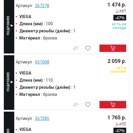
1 474 р.
267278
2 781
VIEGA
-47%
Длина (мм) :
100
есть на
складе
Диаметр резьбы (дюйм) :
1
Материал :
бронза
2 059 р.
651008
нет в
наличии
VIEGA
Длина (мм) :
110
Диаметр резьбы (дюйм) :
1
Материал :
бронза
1 765 р.
267285
3 330
VIEGA
-47%