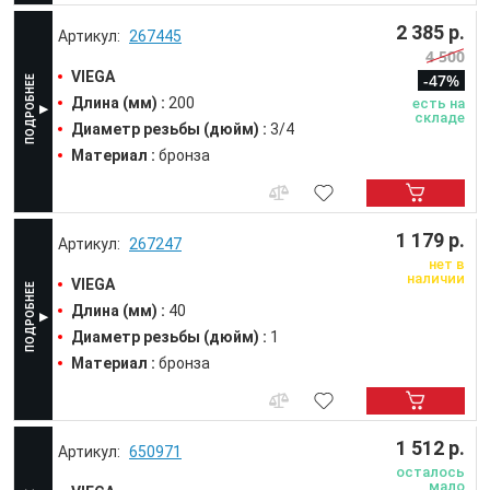
2 385 р.
267445
4 500
VIEGA
-47%
Длина (мм) :
200
есть на
складе
Диаметр резьбы (дюйм) :
3/4
Материал :
бронза
1 179 р.
267247
нет в
наличии
VIEGA
Длина (мм) :
40
Диаметр резьбы (дюйм) :
1
Материал :
бронза
1 512 р.
650971
осталось
мало