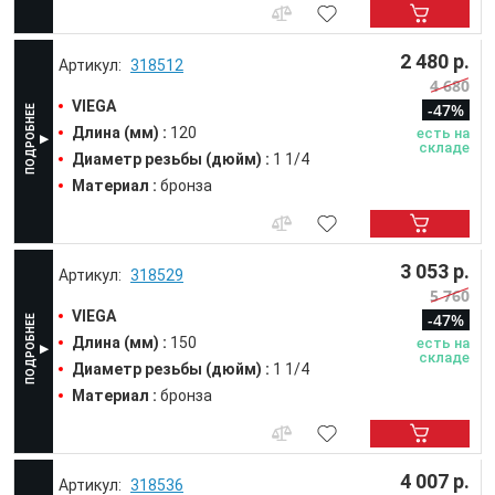
2 480 р.
318512
4 680
VIEGA
-47%
Длина (мм) :
120
есть на
складе
Диаметр резьбы (дюйм) :
1 1/4
Материал :
бронза
3 053 р.
318529
5 760
VIEGA
-47%
Длина (мм) :
150
есть на
складе
Диаметр резьбы (дюйм) :
1 1/4
Материал :
бронза
4 007 р.
318536