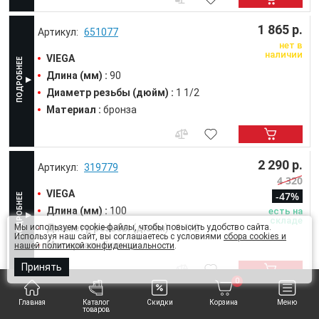
1 865 р.
651077
нет в
наличии
VIEGA
Длина (мм) :
90
Диаметр резьбы (дюйм) :
1 1/2
Материал :
бронза
2 290 р.
319779
4 320
VIEGA
-47%
Длина (мм) :
100
есть на
складе
Диаметр резьбы (дюйм) :
1 1/2
Мы используем cookie-файлы, чтобы повысить удобство сайта.
Используя наш сайт, вы соглашаетесь с условиями
сбора cookies и
Материал :
бронза
нашей политикой конфиденциальности
.
Принять
0
2 528 р.
319786
Главная
Каталог
Скидки
Корзина
Меню
товаров
4 770