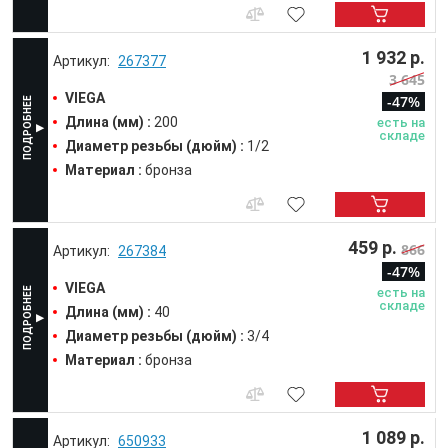
1 932 р.
267377
3 645
VIEGA
-47%
Длина (мм) :
200
есть на
складе
Диаметр резьбы (дюйм) :
1/2
Материал :
бронза
459 р.
866
267384
-47%
VIEGA
есть на
складе
Длина (мм) :
40
Диаметр резьбы (дюйм) :
3/4
Материал :
бронза
1 089 р.
650933