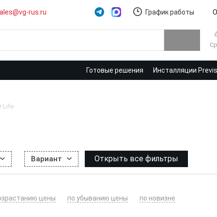
ales@vg-rus.ru
График работы
О
Ср
Готовые решения
Инсталляции Previ
r Life
Открыть все фильтры
Вариант
озрастанию цены
по убыванию цены
по новизне