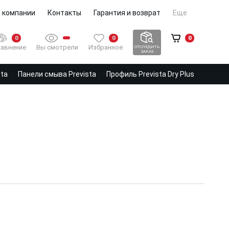
 компании
Контакты
Гарантия и возврат
Еще
0
0
0
Вы смотрели
Избранное
авнение
ОТСЛЕДИТЬ
ЗАКАЗ
sta
Панели смыва Prevista
Профиль Prevista Dry Plus