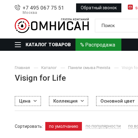
+7 495 067 75 51
Обратный звонок
s
Москва
% Распродажа
КАТАЛОГ ТОВАРОВ
Главная
Каталог
Панели смыва Prevista
Visign fo
Visign for Life
Цена
Коллекция
Основной цвет
по популярности
по в
Сортировать:
по умолчанию