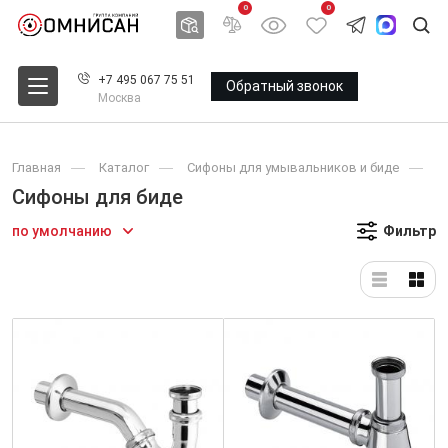
0
0
+7 495 067 75 51
Обратный звонок
Москва
Главная
Каталог
Сифоны для умывальников и биде
С
Сифоны для биде
по умолчанию
Фильтр