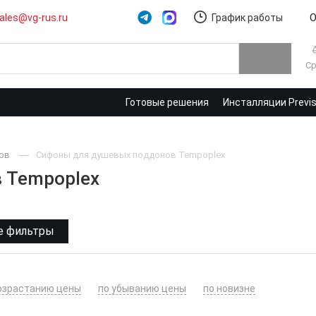
ales@vg-rus.ru
График работы
О
Ср
Готовые решения
Инсталляции Previ
нов
Сифоны для душевых поддонов Tempoplex
 Tempoplex
е фильтры
озрастанию цены
по убыванию цены
по новизне