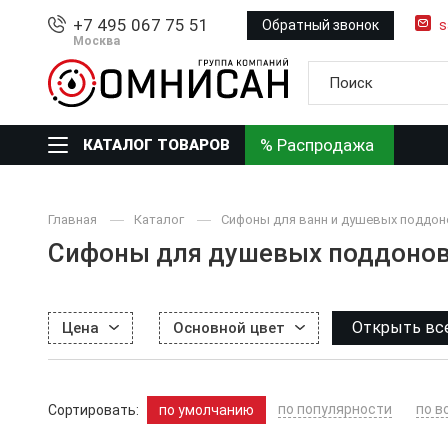
+7 495 067 75 51
Обратный звонок
s
Москва
% Распродажа
КАТАЛОГ ТОВАРОВ
Главная
Каталог
Сифоны для ванн и душевых поддо
Сифоны для душевых поддонов
Открыть вс
Цена
Основной цвет
по популярности
по в
Сортировать:
по умолчанию