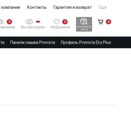
 компании
Контакты
Гарантия и возврат
Еще
0
0
0
Вы смотрели
Избранное
авнение
ОТСЛЕДИТЬ
ЗАКАЗ
sta
Панели смыва Prevista
Профиль Prevista Dry Plus