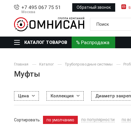
+7 495 067 75 51
Обратный звонок
s
Москва
% Распродажа
КАТАЛОГ ТОВАРОВ
Главная
Каталог
Трубопроводные системы
Prof
Муфты
Цена
Коллекция
Диаметр закреп
по популярности
по в
Сортировать:
по умолчанию