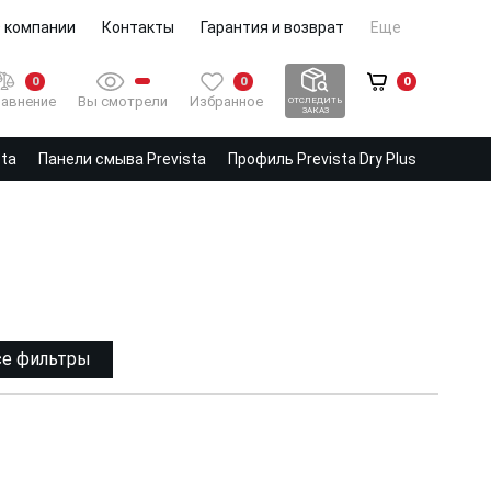
 компании
Контакты
Гарантия и возврат
Еще
0
0
0
Вы смотрели
Избранное
авнение
ОТСЛЕДИТЬ
ЗАКАЗ
sta
Панели смыва Prevista
Профиль Prevista Dry Plus
се фильтры