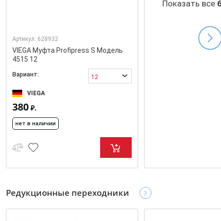
Показать все
Артикул:
628932
VIEGA Муфта Profipress S Модель
4515 12
Вариант:
12
VIEGA
380
₽.
нет в наличии
Редукционные переходники