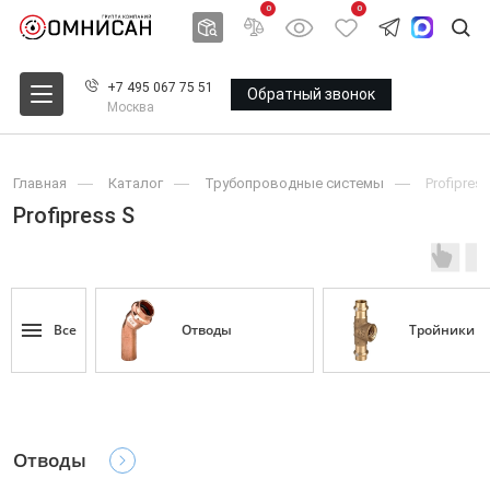
0
0
+7 495 067 75 51
Обратный звонок
Москва
Главная
Каталог
Трубопроводные системы
Profipres
Profipress S
Все
Oтводы
Тройники
Oтводы