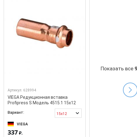
Показать все
Артикул:
628994
VIEGA Редукционная вставка
Profipress S Модель 4515.1 15x12
Вариант:
15x12
VIEGA
337
₽.