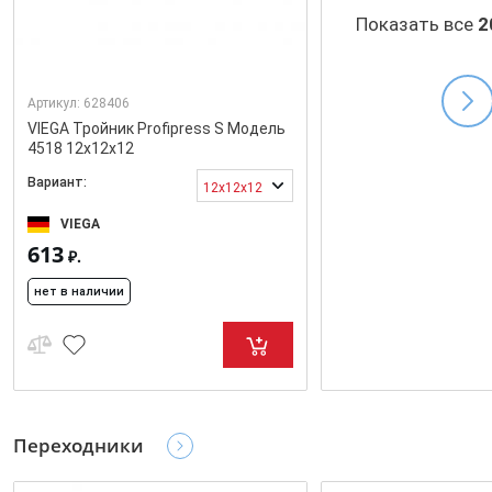
Показать все
2
Артикул:
628406
VIEGA Тройник Profipress S Модель
4518 12x12x12
Вариант:
12x12x12
VIEGA
613
₽.
нет в наличии
Переходники