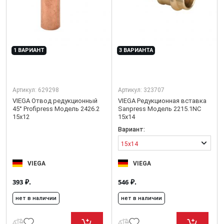
1 ВАРИАНТ
3 ВАРИАНТА
Артикул:
629298
Артикул:
323707
VIEGA Отвод редукционный
VIEGA Редукционная вставка
45° Profipress Модель 2426.2
Sanpress Модель 2215.1NC
15x12
15x14
Вариант:
15x14
VIEGA
VIEGA
₽.
₽.
393
546
нет в наличии
нет в наличии