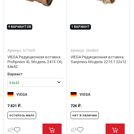
9 ВАРИАНТОВ
1 ВАРИАНТ
Артикул:
577605
Артикул:
366865
VIEGA Редукционная вставка
VIEGA Редукционная вставка
Profipress XL Модель 2415.1XL
Sanpress Модель 2215.1 22x12
64x42
Вариант:
64x42
VIEGA
VIEGA
₽.
₽.
7 821
726
осталось мало
нет в наличии