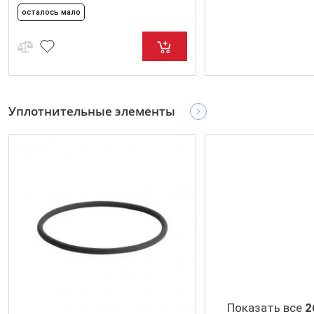
осталось мало
Уплотнительные элементы
Показать все
2