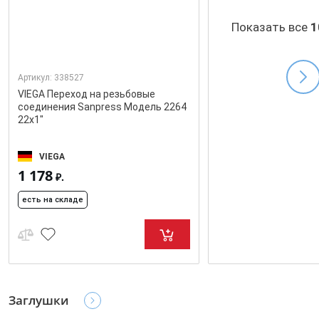
Показать все
1
Артикул:
338527
VIEGA Переход на резьбовые
соединения Sanpress Модель 2264
22x1"
VIEGA
1 178
₽.
есть на складе
Заглушки