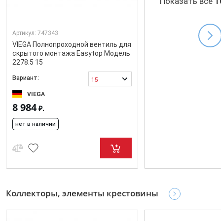
Показать все
1
Артикул:
747343
VIEGA Полнопроходной вентиль для
скрытого монтажа Easytop Модель
2278.5 15
Вариант:
15
VIEGA
8 984
₽.
нет в наличии
Коллекторы, элементы крестовины