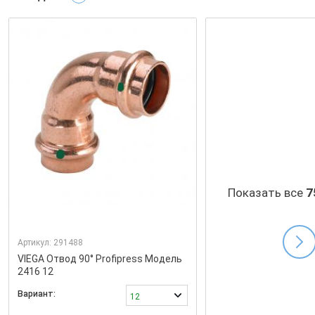
Показать все
7
Артикул:
291488
VIEGA Отвод 90° Profipress Модель
2416 12
Вариант:
12