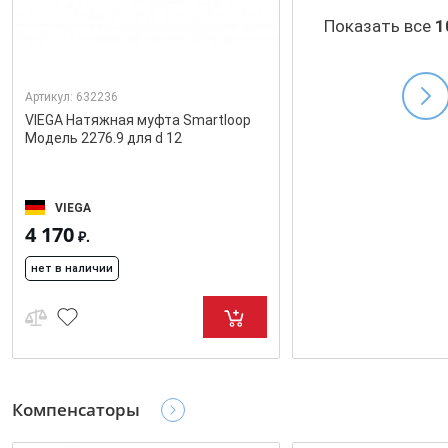
Показать все
1
Артикул:
632236
VIEGA Натяжная муфта Smartloop
Модель 2276.9 для d 12
VIEGA
4 170
₽.
нет в наличии
Компенсаторы