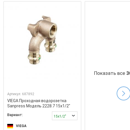
Показать все
3
Артикул:
687892
VIEGA Проходная водорозетка
Sanpress Модель 2228.7 15x1/2"
Вариант:
15x1/2"
VIEGA