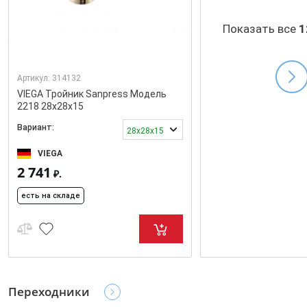
Показать все
1
Артикул:
314132
VIEGA Тройник Sanpress Модель
2218 28x28x15
Вариант:
28x28x15
VIEGA
2 741
₽.
есть на складе
Переходники