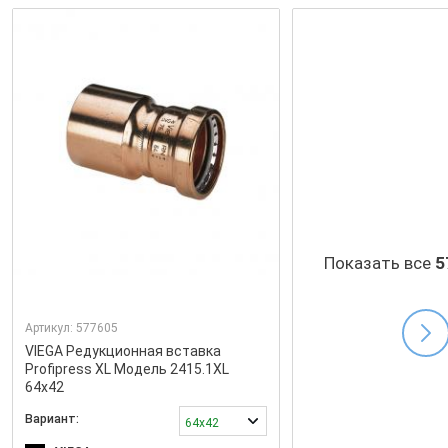
Показать все
5
Артикул:
577605
VIEGA Редукционная вставка
Profipress XL Модель 2415.1XL
64x42
Вариант:
64x42