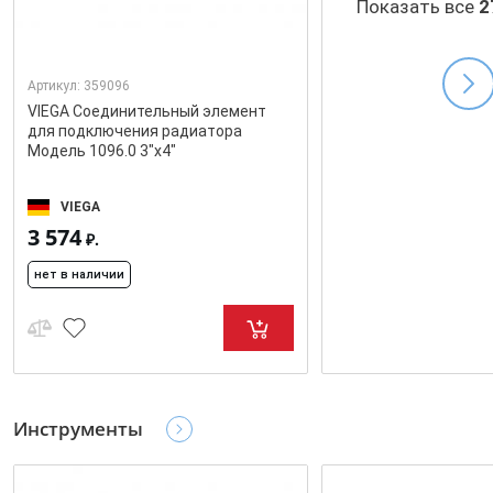
Показать все
2
Артикул:
359096
VIEGA Соединительный элемент
для подключения радиатора
Модель 1096.0 3"x4"
VIEGA
3 574
₽.
нет в наличии
Инструменты