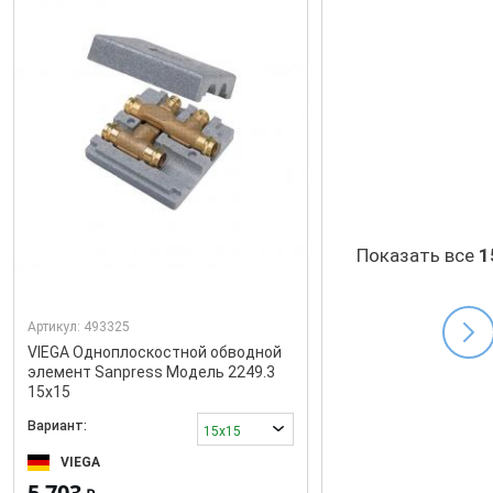
Показать все
1
Артикул:
493325
VIEGA Одноплоскостной обводной
элемент Sanpress Модель 2249.3
15x15
Вариант:
15x15
VIEGA
5 703