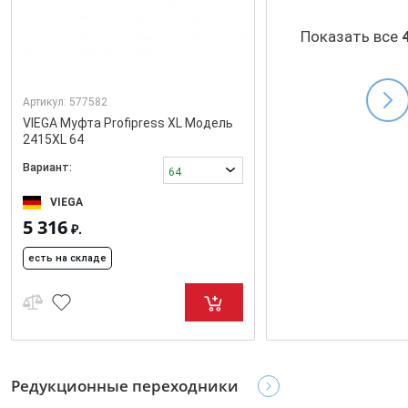
Показать все
Артикул:
577582
VIEGA Муфта Profipress XL Модель
2415XL 64
Вариант:
64
VIEGA
5 316
₽.
есть на складе
Редукционные переходники