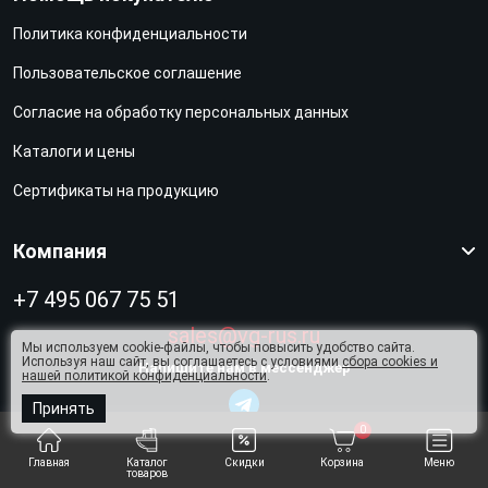
Политика конфиденциальности
Пользовательское соглашение
Согласие на обработку персональных данных
Каталоги и цены
Сертификаты на продукцию
Компания
+7 495 067 75 51
sales@vg-rus.ru
Мы используем cookie-файлы, чтобы повысить удобство сайта.
Используя наш сайт, вы соглашаетесь с условиями
сбора cookies и
Напишите нам в мессенджер
нашей политикой конфиденциальности
.
0
Принять
0
Мы принимаем к оплате
Главная
Каталог
Скидки
Корзина
Меню
товаров