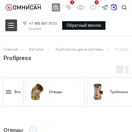
0
0
+7 495 067 75 51
Обратный звонок
Москва
Главная
Каталог
Трубопроводные системы
Profipress
Profipress
Все
Oтводы
Тройники
Oтводы