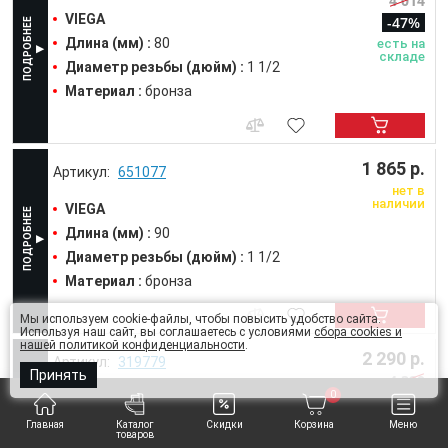
4 014
VIEGA
-47%
Длина (мм) :
80
есть на
складе
Диаметр резьбы (дюйм) :
1 1/2
Материал :
бронза
1 865 р.
651077
нет в
наличии
VIEGA
Длина (мм) :
90
Диаметр резьбы (дюйм) :
1 1/2
Материал :
бронза
Мы используем cookie-файлы, чтобы повысить удобство сайта.
Используя наш сайт, вы соглашаетесь с условиями
сбора cookies и
нашей политикой конфиденциальности
.
2 290 р.
319779
Принять
4 320
0
VIEGA
-47%
Длина (мм) :
100
есть на
Главная
Каталог
Скидки
Корзина
Меню
товаров
складе
Диаметр резьбы (дюйм) :
1 1/2