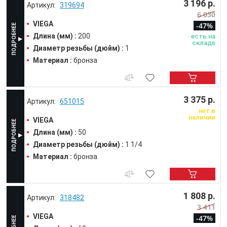
3 196 р.
319694
6 030
VIEGA
-47%
Длина (мм) :
200
есть на
складе
Диаметр резьбы (дюйм) :
1
Материал :
бронза
3 375 р.
651015
нет в
наличии
VIEGA
Длина (мм) :
50
Диаметр резьбы (дюйм) :
1 1/4
Материал :
бронза
1 808 р.
318482
3 411
VIEGA
-47%