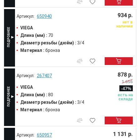
934 р.
650940
нет в
наличии
VIEGA
Длина (мм) :
70
Диаметр резьбы (дюйм) :
3/4
Материал :
бронза
878 р.
267407
1 656
VIEGA
-47%
Длина (мм) :
80
есть на
складе
Диаметр резьбы (дюйм) :
3/4
Материал :
бронза
1 131 р.
650957