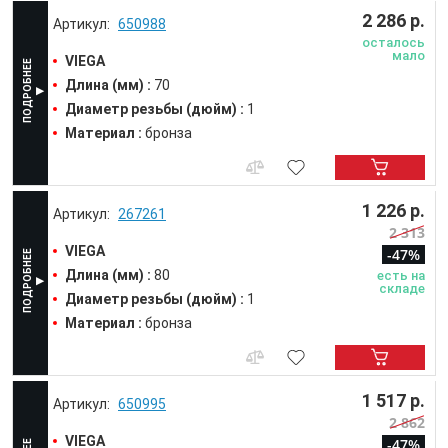
2 286 р.
650988
осталось
мало
VIEGA
Длина (мм) :
70
Диаметр резьбы (дюйм) :
1
Материал :
бронза
1 226 р.
267261
2 313
VIEGA
-47%
Длина (мм) :
80
есть на
складе
Диаметр резьбы (дюйм) :
1
Материал :
бронза
1 517 р.
650995
2 862
VIEGA
-47%