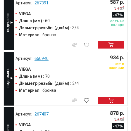
587 р.
267391
1 107
VIEGA
-47%
Длина (мм) :
60
есть на
складе
Диаметр резьбы (дюйм) :
3/4
Материал :
бронза
934 р.
650940
нет в
наличии
VIEGA
Длина (мм) :
70
Диаметр резьбы (дюйм) :
3/4
Материал :
бронза
878 р.
267407
1 656
VIEGA
-47%