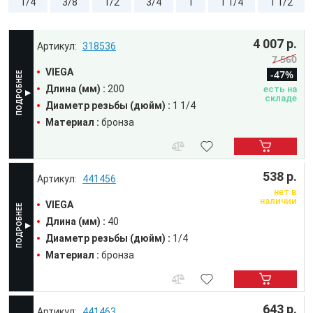
1/4
3/8
1/2
3/4
1
1 1/4
1 1/2
4 007 р.
318536
7 560
VIEGA
-47%
Длина (мм) :
200
есть на
складе
Диаметр резьбы (дюйм) :
1 1/4
Материал :
бронза
538 р.
441456
нет в
наличии
VIEGA
Длина (мм) :
40
Диаметр резьбы (дюйм) :
1/4
Материал :
бронза
643 р.
441463