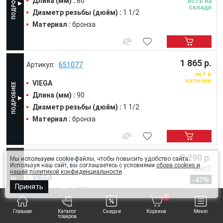
Длина (мм) :
80
есть на
складе
Диаметр резьбы (дюйм) :
1 1/2
Материал :
бронза
1 865 р.
651077
нет в
наличии
VIEGA
Длина (мм) :
90
Диаметр резьбы (дюйм) :
1 1/2
Материал :
бронза
2 290 р.
319779
Мы используем cookie-файлы, чтобы повысить удобство сайта.
Используя наш сайт, вы соглашаетесь с условиями
сбора cookies и
4 320
нашей политикой конфиденциальности
.
VIEGA
-47%
Принять
Длина (мм) :
100
есть на
складе
0
Диаметр резьбы (дюйм) :
1 1/2
Главная
Каталог
Скидки
Корзина
Меню
Материал :
бронза
товаров