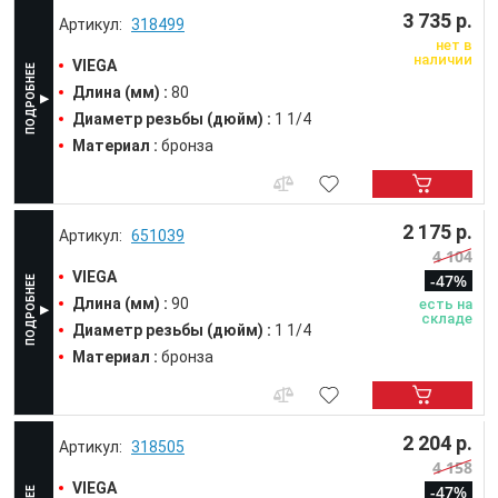
3 735 р.
318499
нет в
наличии
VIEGA
Длина (мм) :
80
Диаметр резьбы (дюйм) :
1 1/4
Материал :
бронза
2 175 р.
651039
4 104
VIEGA
-47%
Длина (мм) :
90
есть на
складе
Диаметр резьбы (дюйм) :
1 1/4
Материал :
бронза
2 204 р.
318505
4 158
VIEGA
-47%