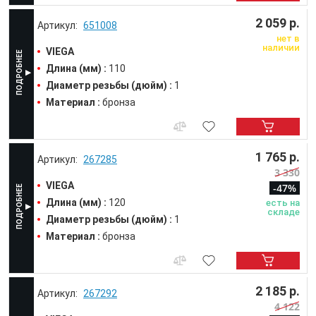
2 059 р.
651008
нет в
наличии
VIEGA
Длина (мм) :
110
Диаметр резьбы (дюйм) :
1
Материал :
бронза
1 765 р.
267285
3 330
VIEGA
-47%
Длина (мм) :
120
есть на
складе
Диаметр резьбы (дюйм) :
1
Материал :
бронза
2 185 р.
267292
4 122