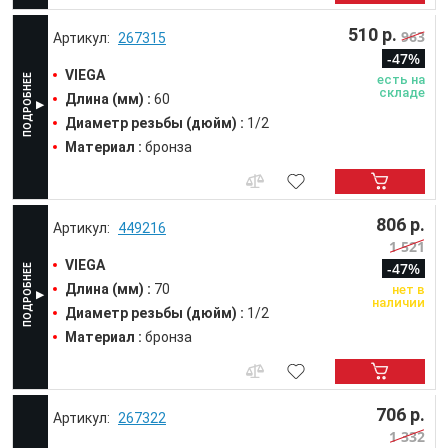
510 р.
963
267315
-47%
VIEGA
есть на
складе
Длина (мм) :
60
Диаметр резьбы (дюйм) :
1/2
Материал :
бронза
806 р.
449216
1 521
VIEGA
-47%
Длина (мм) :
70
нет в
наличии
Диаметр резьбы (дюйм) :
1/2
Материал :
бронза
706 р.
267322
1 332