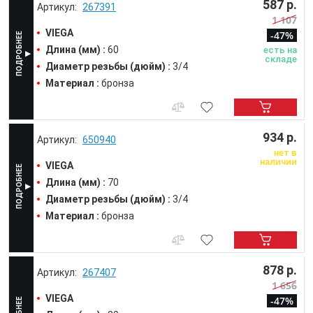
587 р.
267391
1 107
VIEGA
-47%
Длина (мм) :
60
есть на
складе
Диаметр резьбы (дюйм) :
3/4
Материал :
бронза
934 р.
650940
нет в
наличии
VIEGA
Длина (мм) :
70
Диаметр резьбы (дюйм) :
3/4
Материал :
бронза
878 р.
267407
1 656
VIEGA
-47%