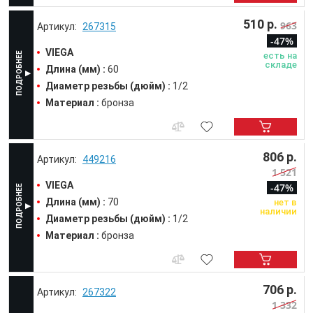
510 р.
963
267315
-47%
VIEGA
есть на
складе
Длина (мм) :
60
Диаметр резьбы (дюйм) :
1/2
Материал :
бронза
806 р.
449216
1 521
VIEGA
-47%
Длина (мм) :
70
нет в
наличии
Диаметр резьбы (дюйм) :
1/2
Материал :
бронза
706 р.
267322
1 332