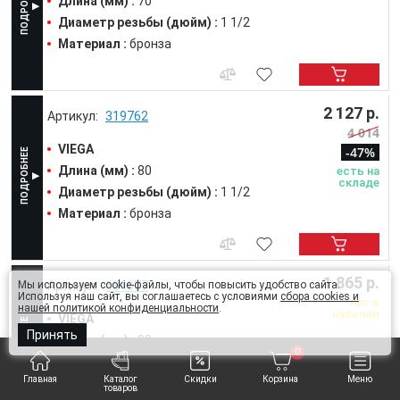
Длина (мм) :
70
Диаметр резьбы (дюйм) :
1 1/2
Материал :
бронза
2 127 р.
319762
4 014
VIEGA
-47%
Длина (мм) :
80
есть на
складе
Диаметр резьбы (дюйм) :
1 1/2
Материал :
бронза
1 865 р.
651077
Мы используем cookie-файлы, чтобы повысить удобство сайта.
Используя наш сайт, вы соглашаетесь с условиями
сбора cookies и
нет в
нашей политикой конфиденциальности
.
наличии
VIEGA
Принять
Длина (мм) :
90
0
Диаметр резьбы (дюйм) :
1 1/2
Главная
Каталог
Скидки
Корзина
Меню
Материал :
бронза
товаров