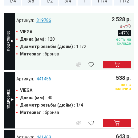
1/4
3/8
1/2
3/4
1
1 1/4
1 1/2
2 528 р.
319786
4 770
VIEGA
-47%
Длина (мм) :
120
есть на
складе
Диаметр резьбы (дюйм) :
1 1/2
Материал :
бронза
538 р.
441456
нет в
наличии
VIEGA
Длина (мм) :
40
Диаметр резьбы (дюйм) :
1/4
Материал :
бронза
643 р.
441463