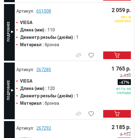
2 059 р.
651008
нет в
наличии
VIEGA
Длина (мм) :
110
Диаметр резьбы (дюйм) :
1
Материал :
бронза
1 765 р.
267285
3 330
VIEGA
-47%
Длина (мм) :
120
есть на
складе
Диаметр резьбы (дюйм) :
1
Материал :
бронза
2 185 р.
267292
4 122