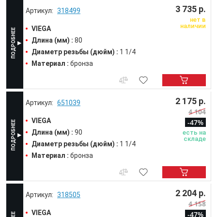
3 735 р.
318499
нет в
наличии
VIEGA
Длина (мм) :
80
Диаметр резьбы (дюйм) :
1 1/4
Материал :
бронза
2 175 р.
651039
4 104
VIEGA
-47%
Длина (мм) :
90
есть на
складе
Диаметр резьбы (дюйм) :
1 1/4
Материал :
бронза
2 204 р.
318505
4 158
VIEGA
-47%