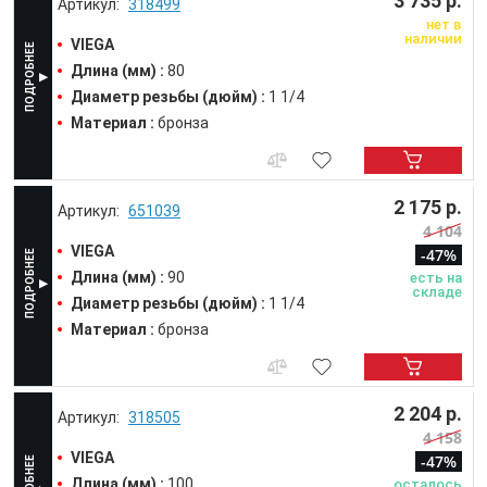
3 735 р.
318499
нет в
наличии
VIEGA
Длина (мм) :
80
Диаметр резьбы (дюйм) :
1 1/4
Материал :
бронза
2 175 р.
651039
4 104
VIEGA
-47%
Длина (мм) :
90
есть на
складе
Диаметр резьбы (дюйм) :
1 1/4
Материал :
бронза
2 204 р.
318505
4 158
VIEGA
-47%
Длина (мм) :
100
осталось