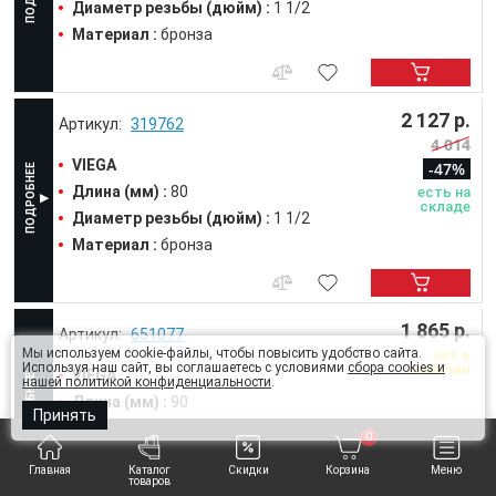
Диаметр резьбы (дюйм) :
1 1/2
Материал :
бронза
2 127 р.
319762
4 014
VIEGA
-47%
Длина (мм) :
80
есть на
складе
Диаметр резьбы (дюйм) :
1 1/2
Материал :
бронза
1 865 р.
651077
Мы используем cookie-файлы, чтобы повысить удобство сайта.
нет в
Используя наш сайт, вы соглашаетесь с условиями
сбора cookies и
наличии
VIEGA
нашей политикой конфиденциальности
.
Длина (мм) :
90
Принять
Диаметр резьбы (дюйм) :
1 1/2
0
Материал :
бронза
Главная
Каталог
Скидки
Корзина
Меню
товаров