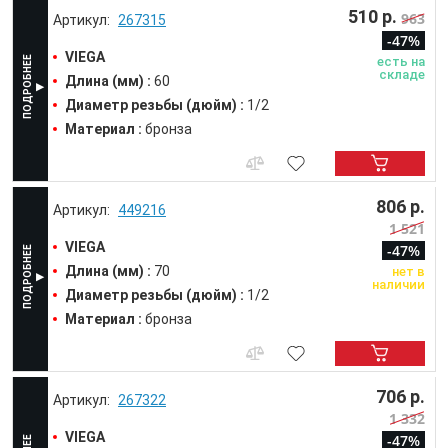
510 р.
963
267315
-47%
VIEGA
есть на
складе
Длина (мм) :
60
Диаметр резьбы (дюйм) :
1/2
Материал :
бронза
806 р.
449216
1 521
VIEGA
-47%
Длина (мм) :
70
нет в
наличии
Диаметр резьбы (дюйм) :
1/2
Материал :
бронза
706 р.
267322
1 332
VIEGA
-47%