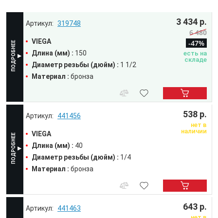
3 434 р.
319748
6 480
VIEGA
-47%
Длина (мм) :
150
есть на
складе
Диаметр резьбы (дюйм) :
1 1/2
Материал :
бронза
538 р.
441456
нет в
наличии
VIEGA
Длина (мм) :
40
Диаметр резьбы (дюйм) :
1/4
Материал :
бронза
643 р.
441463
нет в