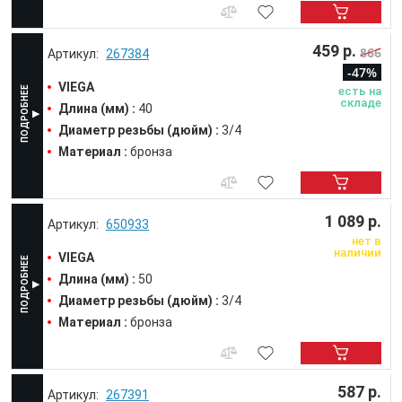
459 р.
866
267384
-47%
VIEGA
есть на
складе
Длина (мм) :
40
Диаметр резьбы (дюйм) :
3/4
Материал :
бронза
1 089 р.
650933
нет в
наличии
VIEGA
Длина (мм) :
50
Диаметр резьбы (дюйм) :
3/4
Материал :
бронза
587 р.
267391