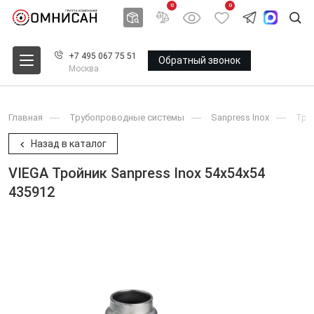
0
0
+7 495 067 75 51
Обратный звонок
Москва
Главная
Трубопроводные системы
Sanpress Inox
Тро
Назад в каталог
VIEGA Тройник Sanpress Inox 54x54x54
435912