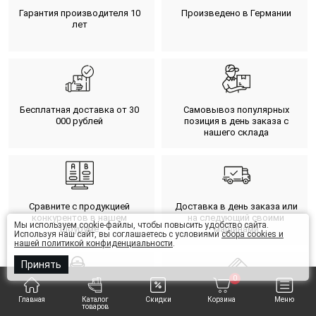
Гарантия производителя 10
Произведено в Германии
лет
Бесплатная доставка от 30
Самовывоз популярных
000 рублей
позиция в день заказа с
нашего склада
Сравните с продукцией
Доставка в день заказа или
конкурентов в нашем
на следующий своими
Мы используем cookie-файлы, чтобы повысить удобство сайта.
шоуруме
машинами
Используя наш сайт, вы соглашаетесь с условиями
сбора cookies и
нашей политикой конфиденциальности
.
Принять
0
Главная
Каталог
Скидки
Корзина
Меню
Отправка по России любыми
Разные варианты оплаты
товаров
ТК