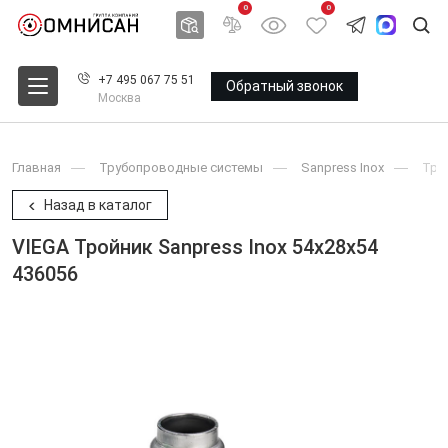
0
0
+7 495 067 75 51
Обратный звонок
Москва
Главная
Трубопроводные системы
Sanpress Inox
Тро
Назад в каталог
VIEGA Тройник Sanpress Inox 54x28x54
436056