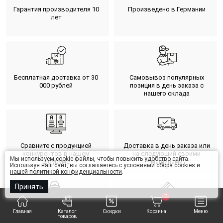
Гарантия производителя 10
Произведено в Германии
лет
Бесплатная доставка от 30
Самовывоз популярных
000 рублей
позиция в день заказа с
нашего склада
Сравните с продукцией
Доставка в день заказа или
конкурентов в нашем
на следующий своими
Мы используем cookie-файлы, чтобы повысить удобство сайта.
шоуруме
машинами
Используя наш сайт, вы соглашаетесь с условиями
сбора cookies и
нашей политикой конфиденциальности
.
Принять
0
Главная
Каталог
Скидки
Корзина
Меню
Отправка по России любыми
Разные варианты оплаты
товаров
ТК