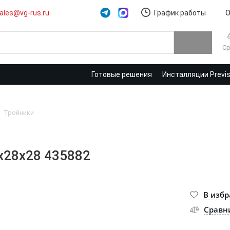
ales@vg-rus.ru
График работы
О
Ср
Готовые решения
Инсталляции Previ
Тройники
8x28x28 435882
В изб
Сравн