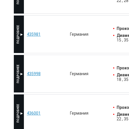
22
28
Произ
435981
Германия
Диаме
15
35
Произ
435998
Германия
Диаме
18
35
Произ
436001
Германия
Диаме
22
35