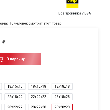
Все тройники VIEGA
ейчас 10 человек смотрит этот товар
8
₽
В корзину
18x15x15
18x15x18
18x18x18
22x18x22
22x22x22
28x15x28
28x22x22
28x22x28
28x28x28