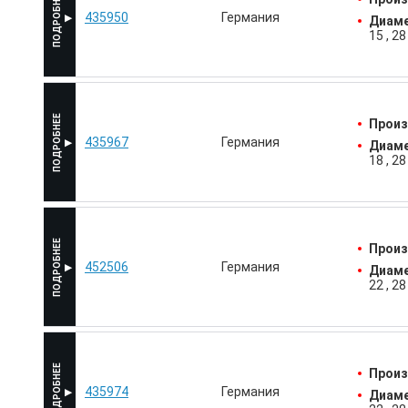
435950
Германия
Диаме
15
28
Произ
435967
Германия
Диаме
18
28
Произ
452506
Германия
Диаме
22
28
Произ
435974
Германия
Диаме