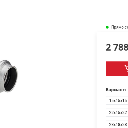
Прямо с
2 78
Вариант:
15x15x15
22x15x22
28x18x28