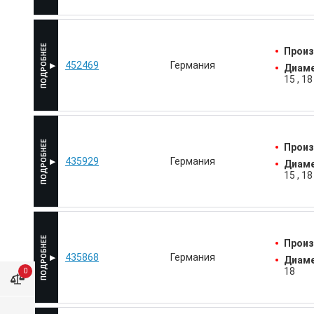
Произ
452469
Германия
Диаме
15
18
Произ
435929
Германия
Диаме
15
18
Произ
435868
Германия
Диаме
18
0