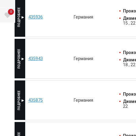
Произ
0
435936
Германия
Диаме
15
22
Произ
435943
Германия
Диаме
18
22
Произ
435875
Германия
Диаме
22
Произ