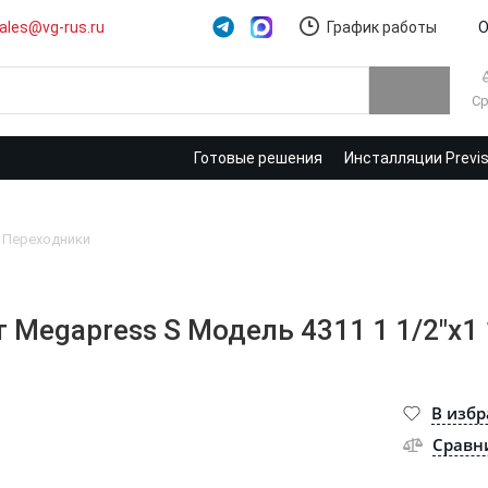
ales@vg-rus.ru
График работы
О
Ср
Готовые решения
Инсталляции Previ
Переходники
Megapress S Модель 4311 1 1/2"x1 
В изб
Сравн