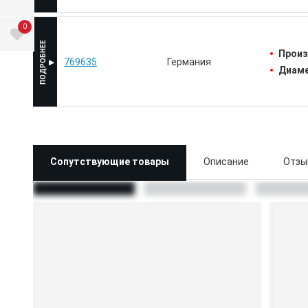
0
Произ
769635
Германия
Диаме
Сопутствующие товары
Описание
Отзы