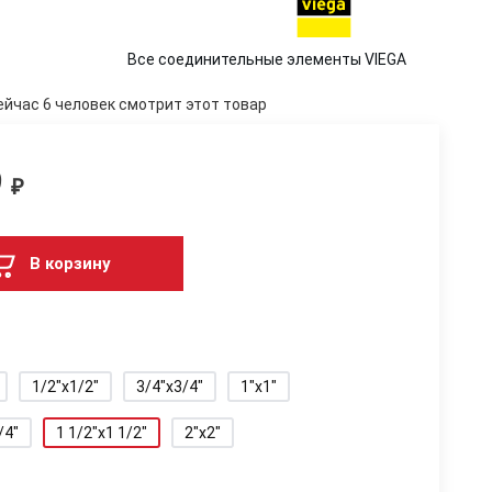
Все соединительные элементы VIEGA
ейчас 6 человек смотрит этот товар
9
₽
В корзину
1/2"x1/2"
3/4"x3/4"
1"x1"
/4"
1 1/2"x1 1/2"
2"x2"