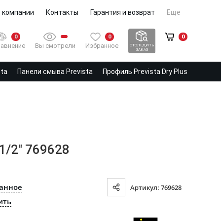
 компании
Контакты
Гарантия и возврат
Еще
0
0
0
Вы смотрели
Избранное
авнение
ОТСЛЕДИТЬ
ЗАКАЗ
sta
Панели смыва Prevista
Профиль Prevista Dry Plus
1/2" 769628
ранное
Артикул: 769628
ить