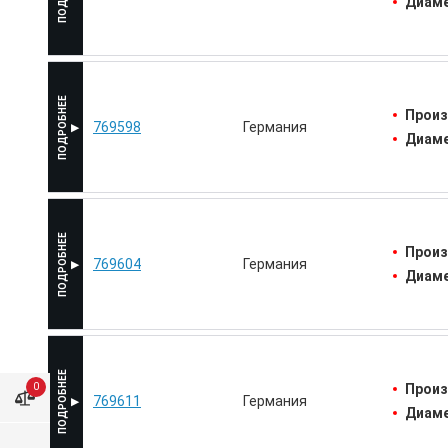
Диаме
Произ
769598
Германия
Диаме
Произ
769604
Германия
Диаме
0
Произ
769611
Германия
Диаме