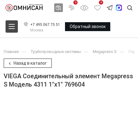
0
0
+7 495 067 75 51
Обратный звонок
Москва
Главная
Трубопроводные системы
Megapress S
Пере
Назад в каталог
VIEGA Соединительный элемент Megapress
S Модель 4311 1"x1" 769604