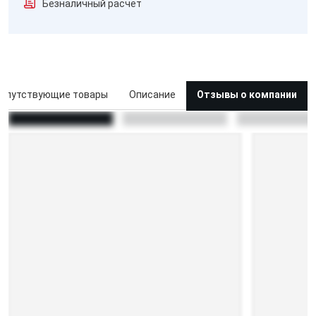
Безналичный расчёт
опутствующие товары
Описание
Отзывы о компании