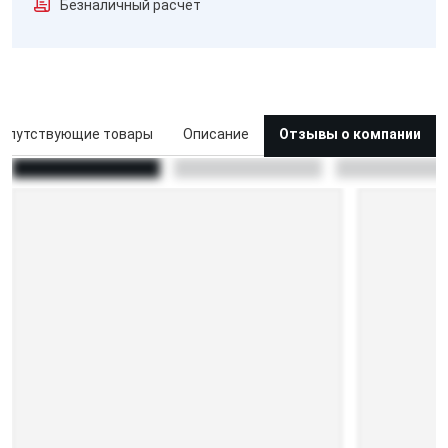
Безналичный расчёт
опутствующие товары
Описание
Отзывы о компании