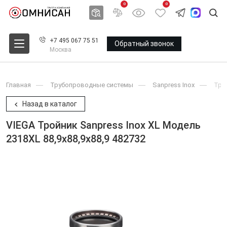
0
0
+7 495 067 75 51
Обратный звонок
Москва
Главная
Трубопроводные системы
Sanpress Inox
Тро
Назад в каталог
VIEGA Тройник Sanpress Inox XL Модель
2318XL 88,9x88,9x88,9 482732