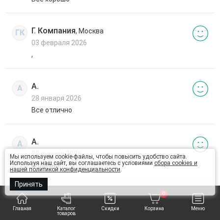
Г. Компания
, Москва
ГК
03 февраля 2026
,
А.
А
28 января 2026
Все отлично
А.
А
22 января 2026
Мы используем cookie-файлы, чтобы повысить удобство сайта.
Используя наш сайт, вы соглашаетесь с условиями
сбора cookies и
Отлично
нашей политикой конфиденциальности
.
Принять
0
Я. Светлана
, Томск
ЯС
13 января 2026
Главная
Каталог
Скидки
Корзина
Меню
товаров