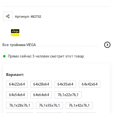
Артикул: 482732
Все тройники VIEGA
Прямо сейчас 5 человек смотрит этот товар
Вариант:
64x22x64
64x28x64
64x35x64
64x42x64
64x54x64
64x64x64
76,1x22x76,1
76,1x28x76,1
76,1x35x76,1
76,1x42x76,1