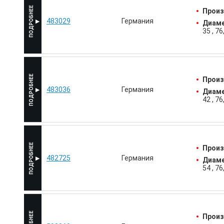
Произ
483029
Германия
Диаме
35
76
Произ
483036
Германия
Диаме
42
76
Произ
482725
Германия
Диаме
54
76
Произ