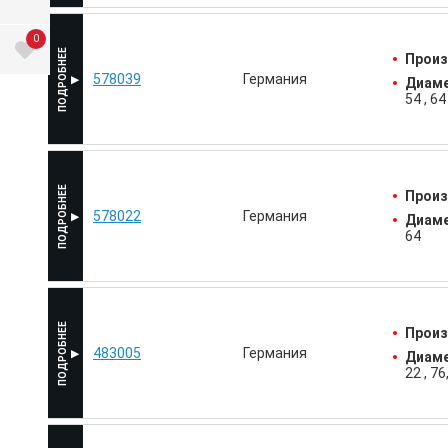
0
Произ
578039
Германия
Диаме
54
64
Произ
578022
Германия
Диаме
64
Произ
483005
Германия
Диаме
22
76