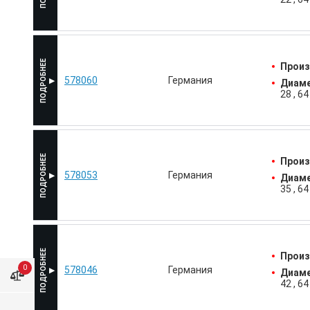
Произ
578060
Германия
Диаме
28
64
Произ
578053
Германия
Диаме
35
64
Произ
0
578046
Германия
Диаме
42
64