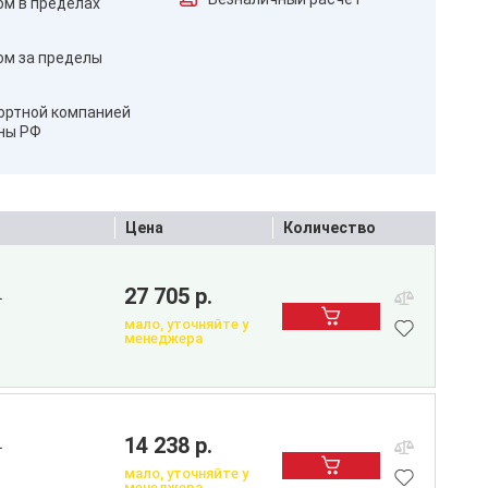
ом в пределах
ом за пределы
ортной компанией
оны РФ
Цена
Количество
27 705 р.
L
мало, уточняйте у
менеджера
14 238 р.
L
мало, уточняйте у
менеджера