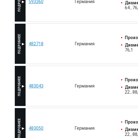
593360
Германия
Диаме
64
76
Произ
482718
Германия
Диаме
76,1
Произ
483043
Германия
Диаме
22
88
Произ
483050
Германия
Диаме
22
88