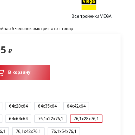
Все тройники VIEGA
ейчас 5 человек смотрит этот товар
05
₽
В корзину
64x28x64
64x35x64
64x42x64
64x64x64
76,1x22x76,1
76,1x28x76,1
6,1
76,1x42x76,1
76,1x54x76,1