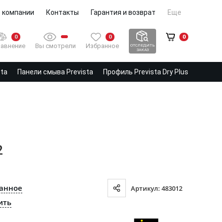
 компании
Контакты
Гарантия и возврат
Еще
0
0
0
Вы смотрели
Избранное
авнение
ОТСЛЕДИТЬ
ЗАКАЗ
sta
Панели смыва Prevista
Профиль Prevista Dry Plus
2
ранное
Артикул: 483012
ить