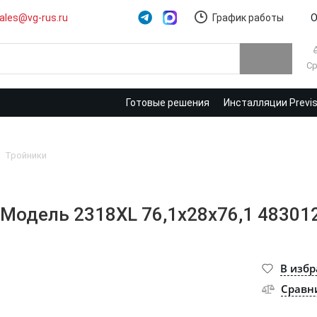
ales@vg-rus.ru
График работы
О
Ср
Готовые решения
Инсталляции Previ
Тройники
L Модель 2318XL 76,1x28x76,1 48301
В изб
Сравн