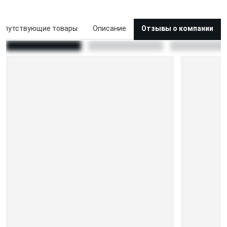
опутствующие товары
Описание
Отзывы о компании