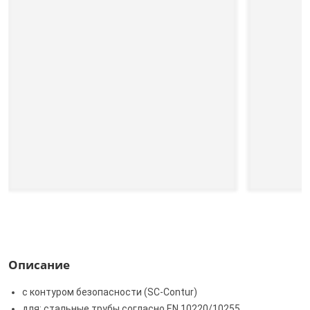
Описание
с контуром безопасности (SC‑Contur)
для: стальные трубы согласно EN 10220/10255