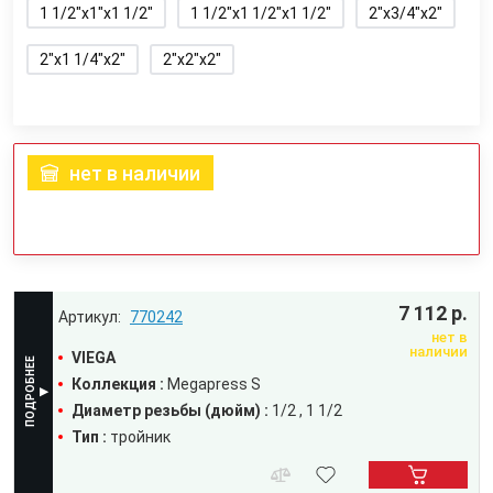
1 1/2"x1"x1 1/2"
1 1/2"x1 1/2"x1 1/2"
2"x3/4"x2"
2"x1 1/4"x2"
2"x2"x2"
нет в наличии
7 112 р.
770242
нет в
наличии
VIEGA
Коллекция :
Megapress S
Диаметр резьбы (дюйм) :
1/2
1 1/2
Тип :
тройник