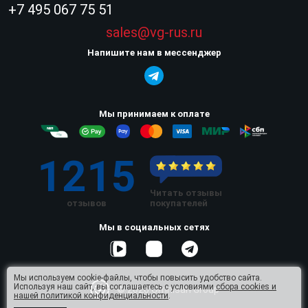
+7 495 067 75 51
sales@vg-rus.ru
Напишите нам в мессенджер
Мы принимаем к оплате
1215
Читать отзывы
отзывов
покупателей
Мы в социальных сетях
Мы используем cookie-файлы, чтобы повысить удобство сайта.
Используя наш сайт, вы соглашаетесь с условиями
сбора cookies и
© 2026 Omnisan Group
нашей политикой конфиденциальности
.