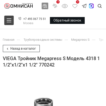
0
0
+7 495 067 75 51
Обратный звонок
Москва
Главная
Трубопроводные системы
Megapress S
Трой
Назад в каталог
VIEGA Тройник Megapress S Модель 4318 1
1/2"x1/2"x1 1/2" 770242