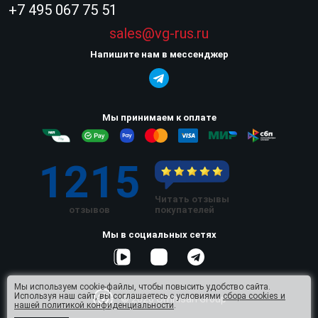
+7 495 067 75 51
sales@vg-rus.ru
Напишите нам в мессенджер
Мы принимаем к оплате
1215
Читать отзывы
отзывов
покупателей
Мы в социальных сетях
Мы используем cookie-файлы, чтобы повысить удобство сайта.
Используя наш сайт, вы соглашаетесь с условиями
сбора cookies и
© 2026 Omnisan Group
нашей политикой конфиденциальности
.