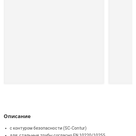
Описание
с контуром безопасности (SC‑Contur)
для: стальные трубы согласно EN 10220/10255