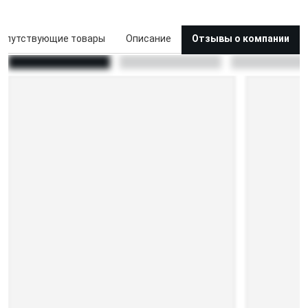
опутствующие товары
Описание
Отзывы о компании