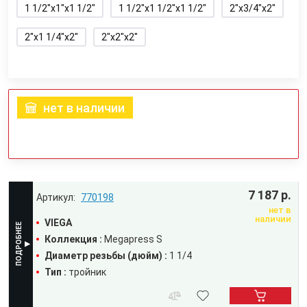
1 1/2"x1"x1 1/2"
1 1/2"x1 1/2"x1 1/2"
2"x3/4"x2"
2"x1 1/4"x2"
2"x2"x2"
нет в наличии
7 187 р.
770198
нет в
наличии
VIEGA
Коллекция :
Megapress S
Диаметр резьбы (дюйм) :
1 1/4
Тип :
тройник