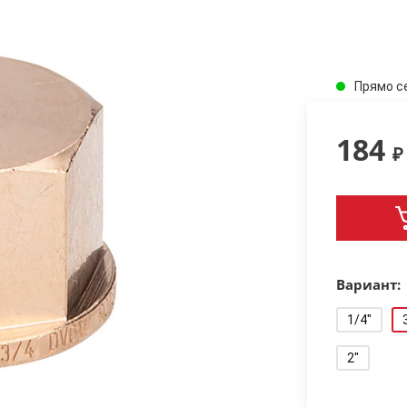
Прямо с
184
₽
Вариант:
1/4"
2"