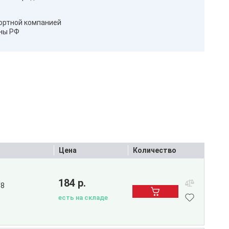
ортной компанией
оны РФ
Цена
Количество
184 р.
/8
есть на складе