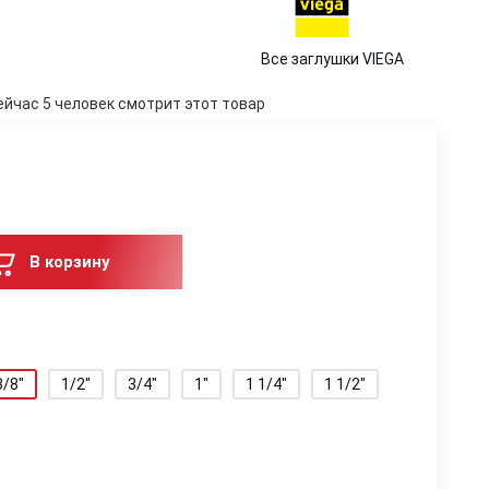
Все заглушки VIEGA
ейчас 5 человек смотрит этот товар
В корзину
3/8"
1/2"
3/4"
1"
1 1/4"
1 1/2"