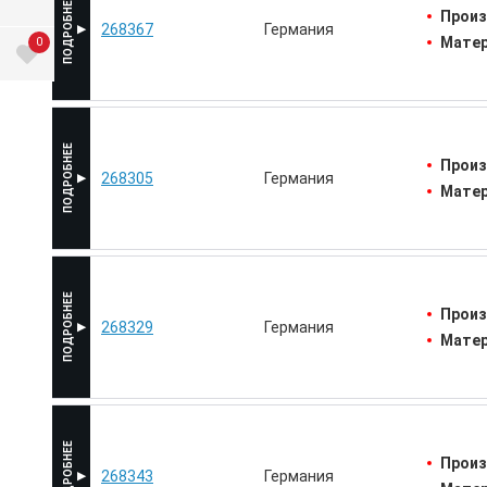
Произ
268367
Германия
Матер
0
Произ
268305
Германия
Матер
Произ
268329
Германия
Матер
Произ
268343
Германия