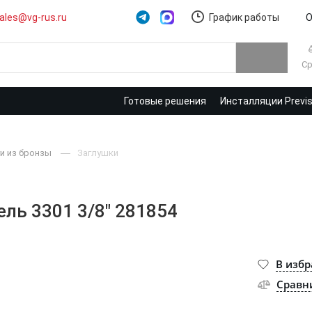
ales@vg-rus.ru
График работы
О
Ср
Готовые решения
Инсталляции Previ
и из бронзы
Заглушки
ель 3301 3/8" 281854
В изб
Сравн