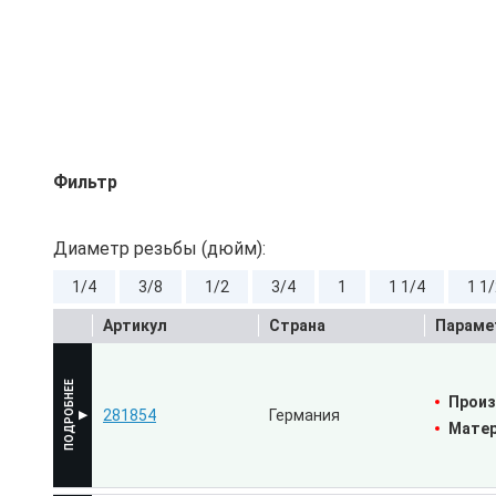
Фильтр
Диаметр резьбы (дюйм):
1/4
3/8
1/2
3/4
1
1 1/4
1 1
Артикул
Страна
Параме
Произ
281854
Германия
Матер