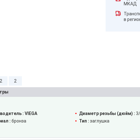
МКАД
Трансп
в реги
/2
2
тры
водитель :
VIEGA
Диаметр резьбы (дюйм) :
3
иал :
бронза
Тип :
заглушка