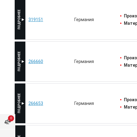
Произ
319151
Германия
Матер
Произ
266660
Германия
Матер
Произ
266653
Германия
Матер
0