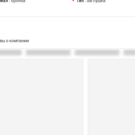
иал :
бронза
Тип :
заглушка
вы о компании