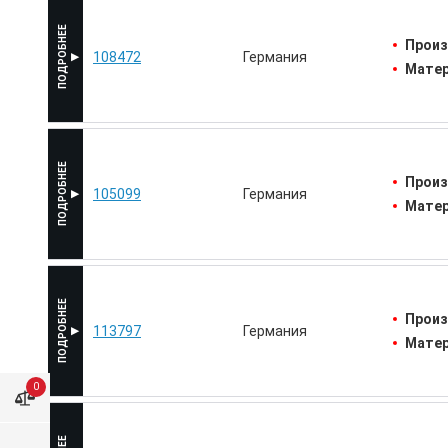
Произ
108472
Германия
Матер
Произ
105099
Германия
Матер
Произ
113797
Германия
Матер
0