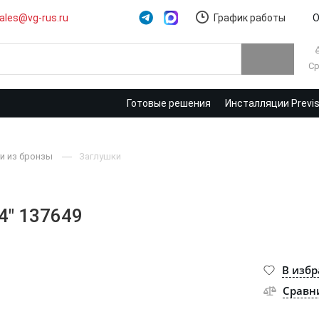
ales@vg-rus.ru
График работы
О
Ср
Готовые решения
Инсталляции Previ
и из бронзы
Заглушки
4" 137649
В изб
Сравн