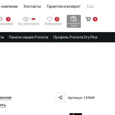
 компании
Контакты
Гарантия и возврат
Еще
0
0
0
Вы смотрели
Избранное
авнение
ОТСЛЕДИТЬ
ЗАКАЗ
sta
Панели смыва Prevista
Профиль Prevista Dry Plus
ранное
Артикул: 137649
ить