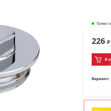
Прямо с
226
₽
В к
Вариант: