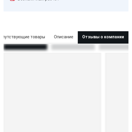
опутствующие товары
Описание
Отзывы о компании