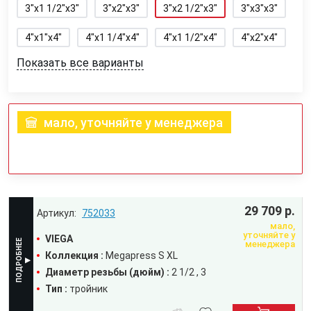
3"x1 1/2"x3"
3"x2"x3"
3"x2 1/2"x3"
3"x3"x3"
4"x1"x4"
4"x1 1/4"x4"
4"x1 1/2"x4"
4"x2"x4"
Показать все варианты
мало, уточняйте у менеджера
29 709 р.
752033
мало,
уточняйте у
VIEGA
менеджера
Коллекция :
Megapress S XL
Диаметр резьбы (дюйм) :
2 1/2
3
Тип :
тройник