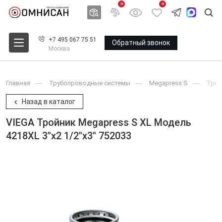
0
0
+7 495 067 75 51
Обратный звонок
Москва
Главная
Трубопроводные системы
Megapress S
Трой
Назад в каталог
VIEGA Тройник Megapress S XL Модель
4218XL 3"x2 1/2"x3" 752033