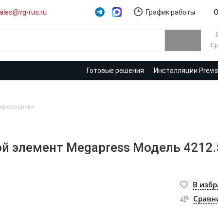
ales@vg-rus.ru
График работы
О
Ср
Готовые решения
Инсталляции Previ
ереходники
 элемент Megapress Модель 4212.5 
В изб
Сравн