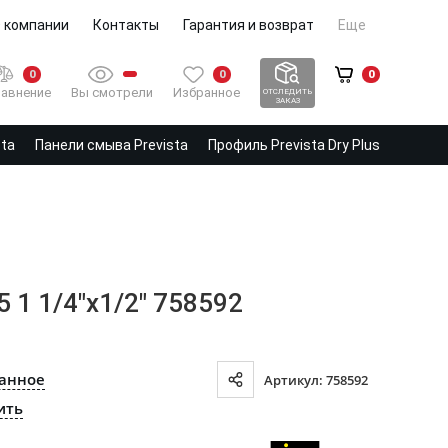
 компании
Контакты
Гарантия и возврат
Еще
0
0
0
Вы смотрели
Избранное
авнение
ОТСЛЕДИТЬ
ЗАКАЗ
sta
Панели смыва Prevista
Профиль Prevista Dry Plus
1 1/4"x1/2" 758592
ранное
Артикул: 758592
ить