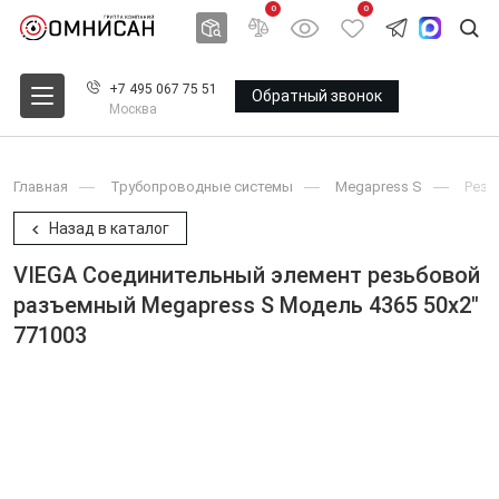
0
0
+7 495 067 75 51
Обратный звонок
Москва
Главная
Трубопроводные системы
Megapress S
Резь
Назад в каталог
VIEGA Соединительный элемент резьбовой
разъемный Megapress S Модель 4365 50x2"
771003