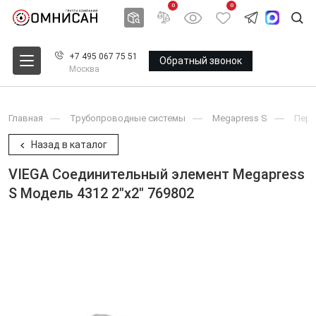
0
0
+7 495 067 75 51
Обратный звонок
Москва
Главная
Трубопроводные системы
Megapress S
Пере
Назад в каталог
VIEGA Соединительный элемент Megapress
S Модель 4312 2"x2" 769802