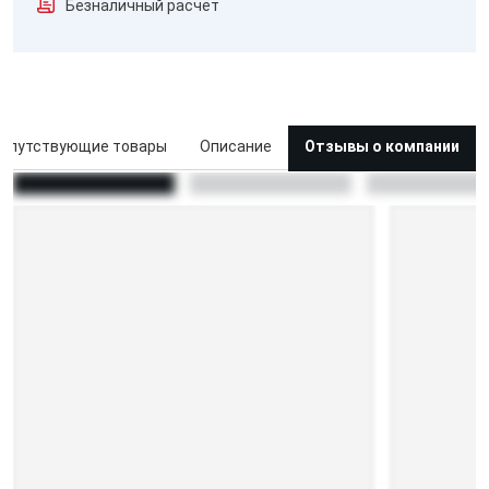
Безналичный расчёт
опутствующие товары
Описание
Отзывы о компании