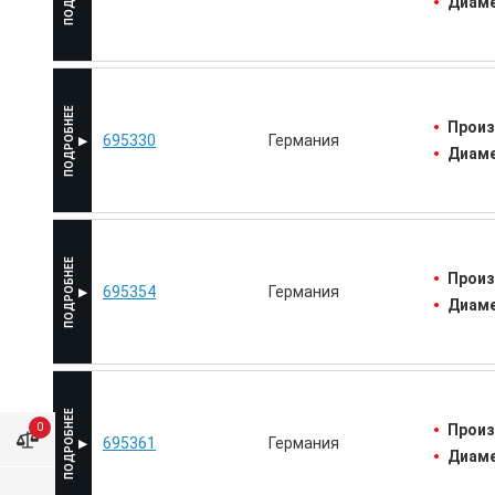
Диаме
Произ
695330
Германия
Диаме
Произ
695354
Германия
Диаме
0
Произ
695361
Германия
Диаме