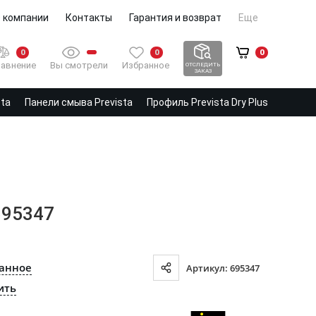
 компании
Контакты
Гарантия и возврат
Еще
0
0
0
Вы смотрели
Избранное
авнение
ОТСЛЕДИТЬ
ЗАКАЗ
sta
Панели смыва Prevista
Профиль Prevista Dry Plus
695347
ранное
Артикул: 695347
ить