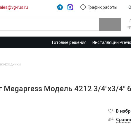
ales@vg-rus.ru
График работы
О
Ср
Готовые решения
Инсталляции Previ
ереходники
 Megapress Модель 4212 3/4"x3/4" 
В изб
Сравн