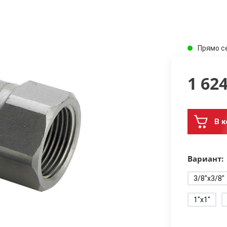
Прямо с
1 62
В к
Вариант:
3/8"x3/8"
1"x1"