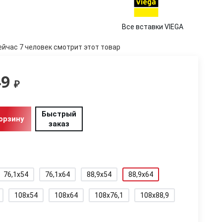
Все вставки VIEGA
ейчас 7 человек смотрит этот товар
49
₽
Быстрый
орзину
заказ
76,1x54
76,1x64
88,9x54
88,9x64
108x54
108x64
108x76,1
108x88,9