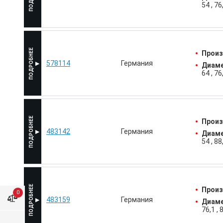
54
76
Произ
578114
Германия
Диаме
64
76
Произ
483142
Германия
Диаме
54
88
Произ
0
483159
Германия
Диаме
76,1
8