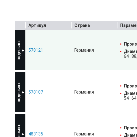
Артикул
Страна
Параме
Произ
578121
Германия
Диаме
64
88
Произ
578107
Германия
Диаме
54
64
Произ
483135
Германия
Диаме