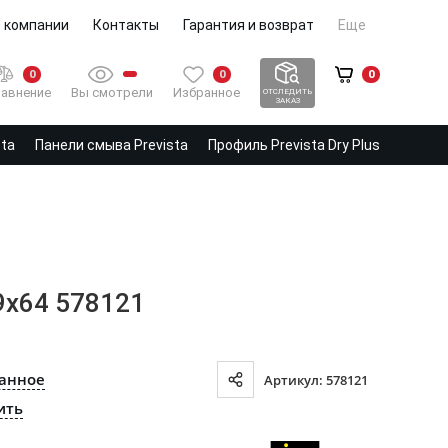
 компании
Контакты
Гарантия и возврат
Еще
0
0
0
Вы смотрели
Избранное
авнение
ОТСЛЕДИТЬ
ЗАКАЗ
sta
Панели смыва Prevista
Профиль Prevista Dry Plus
9x64 578121
ранное
Артикул: 578121
ить