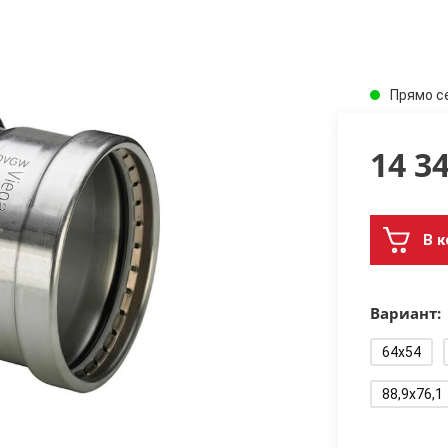
Прямо с
14 3
В к
Вариант:
64x54
88,9x76,1