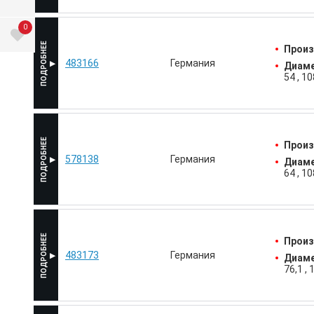
0
Произ
483166
Германия
Диаме
54
10
Произ
578138
Германия
Диаме
64
10
Произ
483173
Германия
Диаме
76,1
1