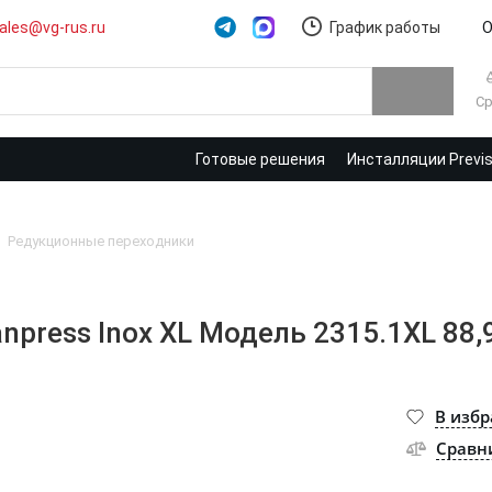
ales@vg-rus.ru
График работы
О
Ср
Готовые решения
Инсталляции Previ
Редукционные переходники
npress Inox XL Модель 2315.1XL 88,
В изб
Сравн