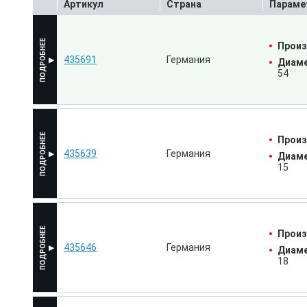
Артикул
Страна
Параме
Произ
435691
Германия
Диаме
54
Произ
435639
Германия
Диаме
15
Произ
435646
Германия
Диаме
18