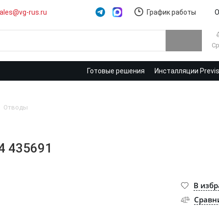
ales@vg-rus.ru
График работы
О
Ср
Готовые решения
Инсталляции Previ
Oтводы
54 435691
В изб
Сравн