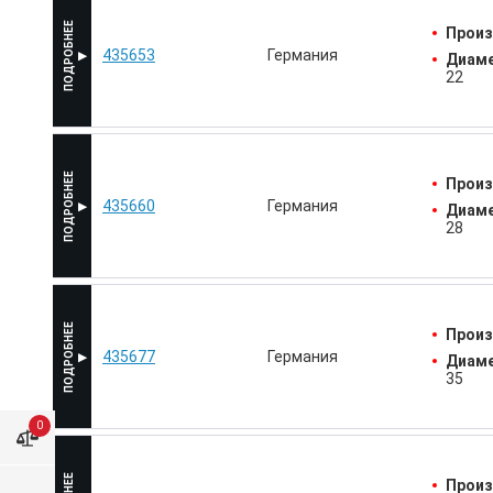
Произ
435653
Германия
Диаме
22
Произ
435660
Германия
Диаме
28
Произ
435677
Германия
Диаме
35
0
Произ