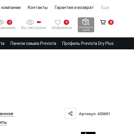
 компании
Контакты
Гарантия и возврат
Еще
0
0
0
Вы смотрели
Избранное
авнение
ОТСЛЕДИТЬ
ЗАКАЗ
sta
Панели смыва Prevista
Профиль Prevista Dry Plus
ранное
Артикул: 435691
ить