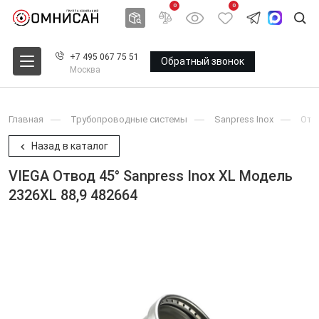
0
0
+7 495 067 75 51
Обратный звонок
Москва
Главная
Трубопроводные системы
Sanpress Inox
Oтв
Назад в каталог
VIEGA Отвод 45° Sanpress Inox XL Модель
2326XL 88,9 482664