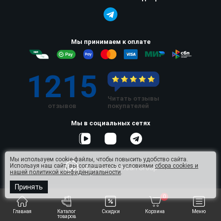
Мы принимаем к оплате
1215
Читать отзывы
отзывов
покупателей
Мы в социальных сетях
Мы используем cookie-файлы, чтобы повысить удобство сайта.
Используя наш сайт, вы соглашаетесь с условиями
сбора cookies и
© 2026 Omnisan Group
нашей политикой конфиденциальности
.
Принять
0
Главная
Каталог
Скидки
Корзина
Меню
товаров