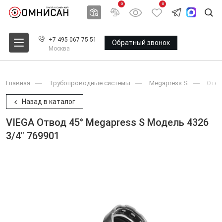
0
0
+7 495 067 75 51
Обратный звонок
Москва
Главная
Трубопроводные системы
Megapress S
Oтв
Назад в каталог
VIEGA Отвод 45° Megapress S Модель 4326
3/4" 769901