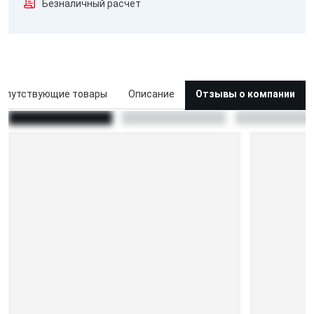
Безналичный расчёт
опутствующие товары
Описание
Отзывы о компании