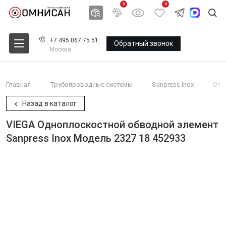
0
0
+7 495 067 75 51
Обратный звонок
Москва
Главная
Трубопроводные системы
Sanpress Inox
Oтв
Назад в каталог
VIEGA Одноплоскостной обводной элемент
Sanpress Inox Модель 2327 18 452933