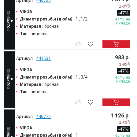
446765
2 970
VIEGA
-47%
Диаметр резьбы (дюйм) :
1
1/2
есть на
складе
Материал :
бронза
Тип :
ниппель
983 р.
441531
1 854
VIEGA
-47%
Диаметр резьбы (дюйм) :
1
3/4
есть на
складе
Материал :
бронза
Тип :
ниппель
1 126 р.
446772
2 124
VIEGA
-47%
Диаметр резьбы (дюйм) :
1
есть на