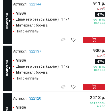
911 р.
322144
1 719
VIEGA
-47%
Диаметр резьбы (дюйм) :
1 1/4
есть на
складе
Материал :
бронза
Тип :
ниппель
930 р.
322137
1 755
VIEGA
-47%
Диаметр резьбы (дюйм) :
1 1/2
есть на
складе
Материал :
бронза
Тип :
ниппель
2 213 р.
322120
осталось
мало
VIEGA