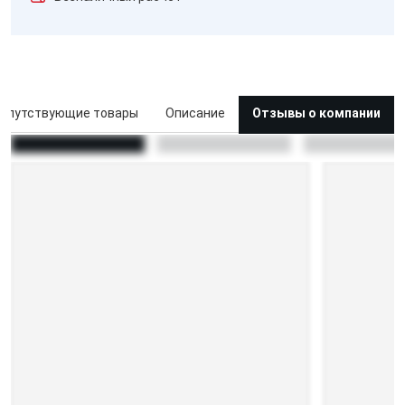
опутствующие товары
Описание
Отзывы о компании