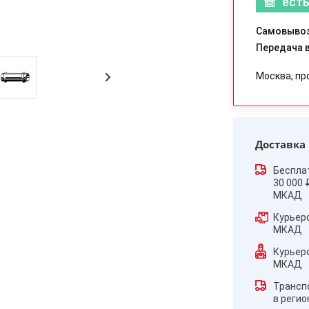
есть
Самовывоз
Передача в
Москва, пр
Доставка
Беспла
30 000 
МКАД
Курьер
МКАД
Курьер
МКАД
Трансп
в реги