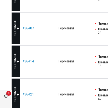
18
Произ
436407
Германия
Диаме
28
Произ
436414
Германия
Диаме
35
Произ
0
436421
Германия
Диаме
42