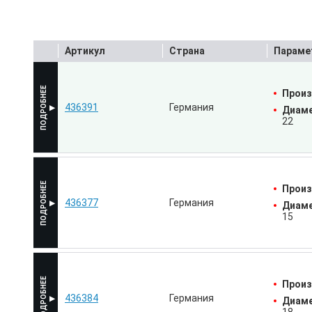
Артикул
Страна
Параме
Произ
436391
Германия
Диаме
22
Произ
436377
Германия
Диаме
15
Произ
436384
Германия
Диаме