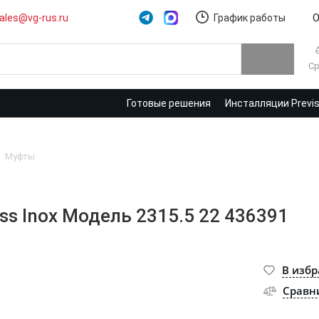
ales@vg-rus.ru
График работы
О
Ср
Готовые решения
Инсталляции Previ
Муфты
s Inox Модель 2315.5 22 436391
В изб
Сравн