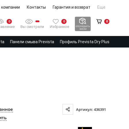
 компании
Контакты
Гарантия и возврат
Еще
0
0
0
Вы смотрели
Избранное
авнение
ОТСЛЕДИТЬ
ЗАКАЗ
sta
Панели смыва Prevista
Профиль Prevista Dry Plus
ранное
Артикул: 436391
ить