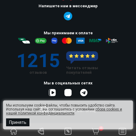
Напишите нам в мессенджер
Мы принимаем к оплате
1215
Читать отзывы
отзывов
покупателей
Мы в социальных сетях
Мы используем cookie-файлы, чтобы повысить удобство сайта.
Используя наш сайт, вы соглашаетесь с условиями
сбора cookies и
© 2026 Omnisan Group
нашей политикой конфиденциальности
.
Принять
0