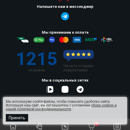
Напишите нам в мессенджер
Мы принимаем к оплате
1215
Читать отзывы
отзывов
покупателей
Мы в социальных сетях
Мы используем cookie-файлы, чтобы повысить удобство сайта.
Используя наш сайт, вы соглашаетесь с условиями
сбора cookies и
© 2026 Omnisan Group
нашей политикой конфиденциальности
.
Принять
0