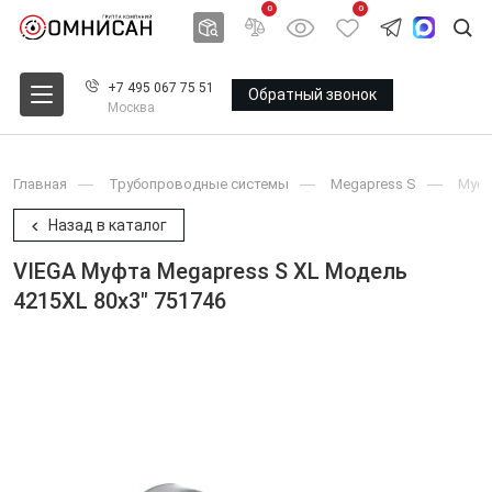
0
0
+7 495 067 75 51
Обратный звонок
Москва
Главная
Трубопроводные системы
Megapress S
Муф
Назад в каталог
VIEGA Муфта Megapress S XL Модель
4215XL 80x3" 751746