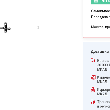
есть
Самовывоз
Передача в
Москва, пр
Доставка
Беспла
30 000 
МКАД
Курьер
МКАД
Курьер
МКАД
Трансп
в реги