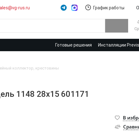
ales@vg-rus.ru
График работы
О
Ср
Готовые решения
Инсталляции Previ
ейный коллектор, крестовины
ель 1148 28x15 601171
В изб
Сравн