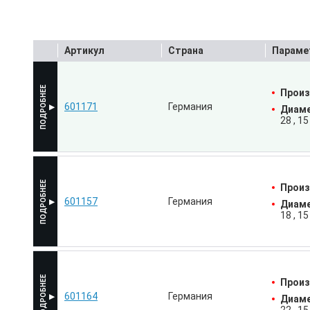
Артикул
Страна
Параме
Произ
601171
Германия
Диаме
28
15
Произ
601157
Германия
Диаме
18
15
Произ
601164
Германия
Диаме