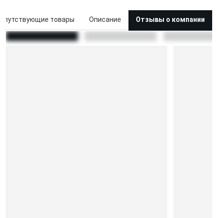
опутствующие товары
Описание
Отзывы о компании