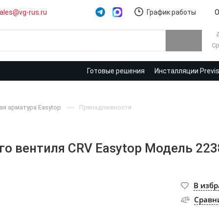
ales@vg-rus.ru
График работы
О
Ср
Готовые решения
Инсталляции Previ
ая арматура Easytop
Принадлежности
го вентиля CRV Easytop Модель 223
В изб
Сравн