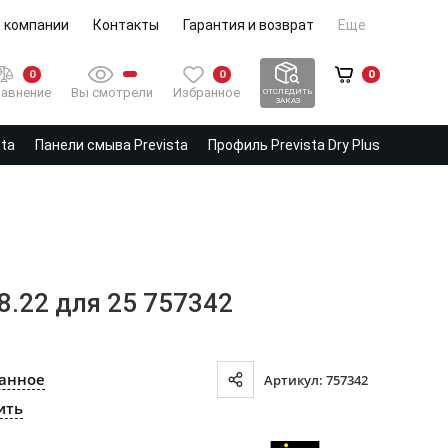
 компании
Контакты
Гарантия и возврат
Еще
0
0
0
Вы смотрели
Избранное
авнение
ОТСЛЕДИТЬ
ЗАКАЗ
sta
Панели смыва Prevista
Профиль Prevista Dry Plus
8.22 для 25 757342
ранное
Артикул: 757342
ить