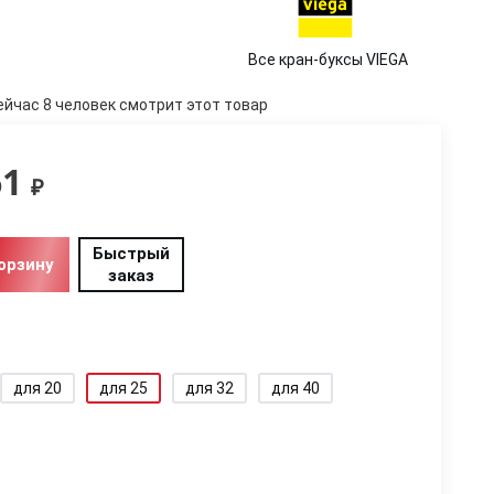
Все кран-буксы VIEGA
ейчас 8 человек смотрит этот товар
61
₽
Быстрый
орзину
заказ
для 20
для 25
для 32
для 40