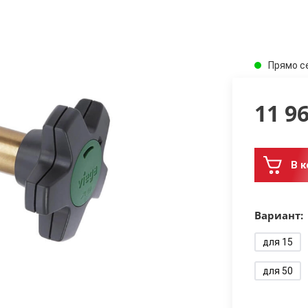
Прямо с
11 9
В к
Вариант:
для 15
для 50