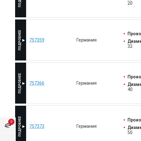
20
Произ
757359
Германия
Диаме
32
Произ
757366
Германия
Диаме
40
Произ
0
757373
Германия
Диаме
50