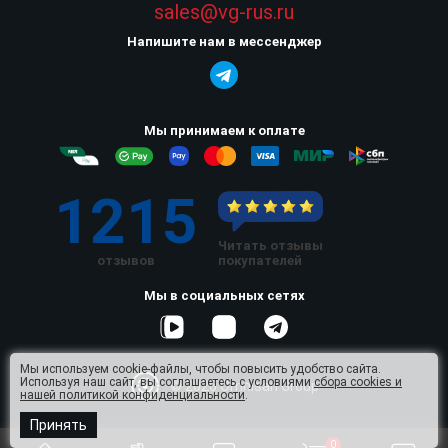
sales@vg-rus.ru
Напишите нам в мессенджер
Мы принимаем к оплате
1215
Читать отзывы
отзывов
покупателей
Мы в социальных сетях
Мы используем cookie-файлы, чтобы повысить удобство сайта.
Используя наш сайт, вы соглашаетесь с условиями
сбора cookies и
© 2026 Omnisan Group
нашей политикой конфиденциальности
.
Принять
0