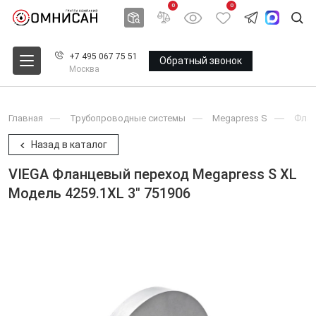
0
0
+7 495 067 75 51
Обратный звонок
Москва
Главная
Трубопроводные системы
Megapress S
Фла
Назад в каталог
VIEGA Фланцевый переход Megapress S XL
Модель 4259.1XL 3" 751906