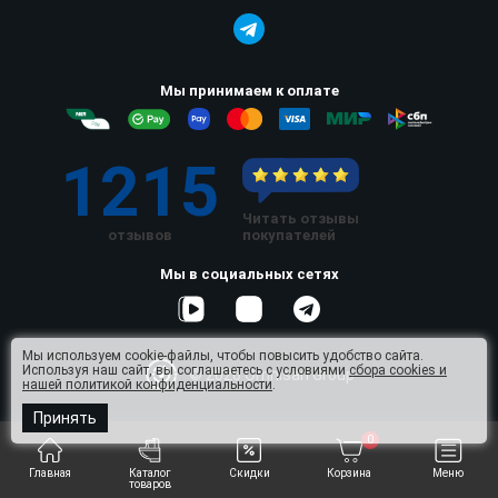
Мы принимаем к оплате
1215
Читать отзывы
отзывов
покупателей
Мы в социальных сетях
Мы используем cookie-файлы, чтобы повысить удобство сайта.
Используя наш сайт, вы соглашаетесь с условиями
сбора cookies и
© 2026 Omnisan Group
нашей политикой конфиденциальности
.
Принять
0
Главная
Каталог
Скидки
Корзина
Меню
товаров